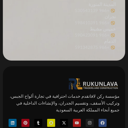
المدينة المنورة
+966 530543139
نجران
+966 598410391
خميس مشيط
+966 590423091
الدمام
+966 591342875
مؤسسة ركن لافاتقدم خدمات احترافية في تجارة ألواح الجبس،
وتركيب الأسقف، وتقسيم الجدران، والإنشاءات الداخلية في
جميع أنحاء المملكة العربية السعودية
ف
ا
Y
X
S
T
P
L
ي
ن
o
-
n
u
i
i