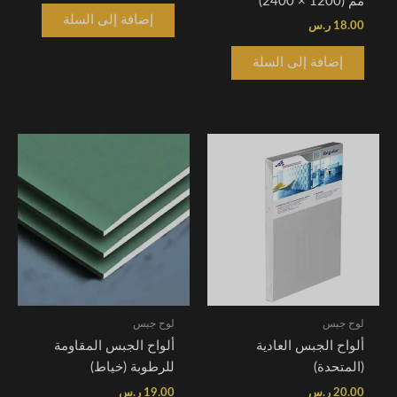
مم (1200 × 2400)
إضافة إلى السلة
18.00
ر.س
إضافة إلى السلة
لوح جبس
لوح جبس
ألواح الجبس العادية
ألواح الجبس المقاومة
(المتحدة)
للرطوبة (خياط)
20.00
ر.س
19.00
ر.س