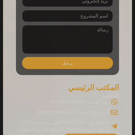
إلكتروني
project
name
رسالة
يرسل
المكتب الرئيسي
(الرياض)
رقم الهاتف: +966 550434133
البريد الإلكتروني: info@rukunlava.com
الموقع: حي، RURC3383 أحمد بن طرف، 6797،
الرمال، الرياض 13254، المملكة العربية السعودية