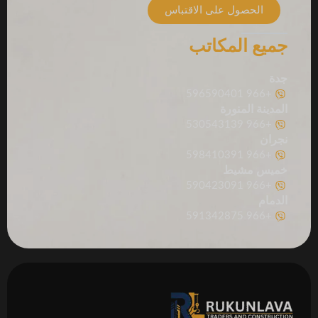
الحصول على الاقتباس
جميع المكاتب
جدة
+966 596590401
المدينة المنورة
+966 530543139
نجران
+966 598410391
خميس مشيط
+966 590423091
الدمام
+966 591342875