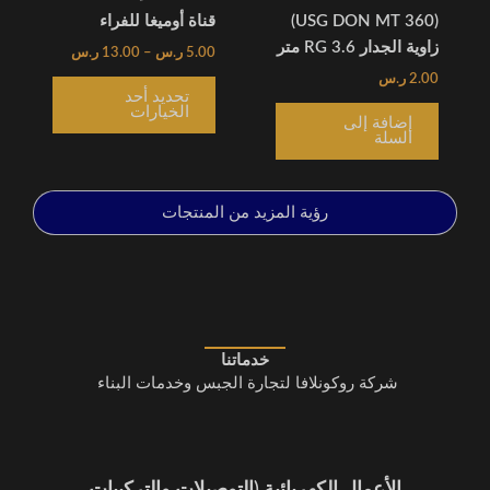
على
(USG DON MT 360)
قناة أوميغا للفراء
صفحة
زاوية الجدار RG 3.6 متر
5.00
ر.س
–
13.00
ر.س
المنتج
2.00
ر.س
تحديد أحد
الخيارات
إضافة إلى
السلة
رؤية المزيد من المنتجات
خدماتنا
شركة روكونلافا لتجارة الجبس وخدمات البناء