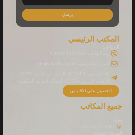
يرسل
المكتب الرئيسي
(الرياض)
رقم الهاتف: +966 550434133
البريد الإلكتروني: info@rukunlava.com
الموقع: حي، RURC3383 أحمد بن طرف، 6797،
الرمال، الرياض 13254، المملكة العربية السعودية
الحصول على الاقتباس
جميع المكاتب
جدة
+966 596590401
المدينة المنورة