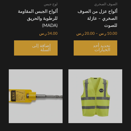
الخيارات
الصوف الصخري
لوح جبس
على
ألواح عزل من الصوف
ألواح الجبس المقاومة
صفحة
الصخري – عازلة
للرطوبة والحريق
المنتج
للصوت
(MADA)
10.00
ر.س
–
20.00
ر.س
34.00
ر.س
تحديد أحد
إضافة إلى
الخيارات
السلة
نطاق
هناك
السعر:
العديد
من
من
خلال
الأشكال
المختلفة
لهذا
المنتج.
يمكن
اختيار