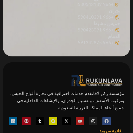
+966 530543139
نجران
+966 598410391
خميس مشيط
+966 590423091
الدمام
+966 591342875
مؤسسة ركن لافاتقدم خدمات احترافية في تجارة ألواح الجبس،
وتركيب الأسقف، وتقسيم الجدران، والإنشاءات الداخلية في
جميع أنحاء المملكة العربية السعودية
ف
ا
Y
X
S
T
P
L
ي
ن
o
-
n
u
i
i
س
س
u
t
a
m
n
n
ب
قائمة سريعة
ت
t
w
p
b
t
k